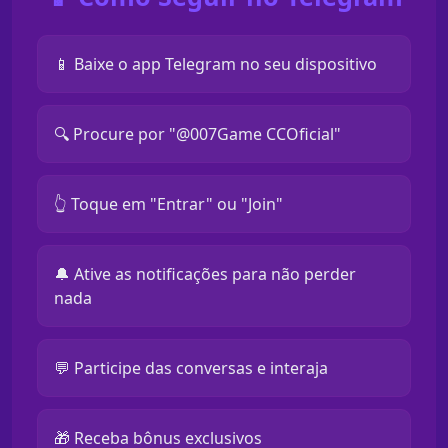
📱 Baixe o app Telegram no seu dispositivo
🔍 Procure por "@007Game CCOficial"
👆 Toque em "Entrar" ou "Join"
🔔 Ative as notificações para não perder
nada
💬 Participe das conversas e interaja
🎁 Receba bônus exclusivos