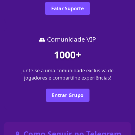
Falar Suporte
👥 Comunidade VIP
1000+
Junte-se a uma comunidade exclusiva de
jogadores e compartilhe experiências!
Entrar Grupo
📱 Como Seguir no Telegram