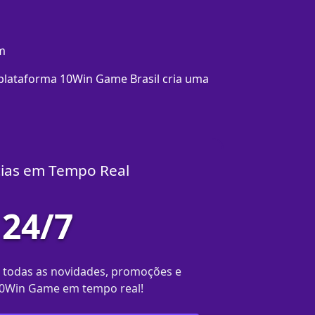
m
 plataforma 10Win Game Brasil cria uma
cias em Tempo Real
24/7
e todas as novidades, promoções e
10Win Game em tempo real!