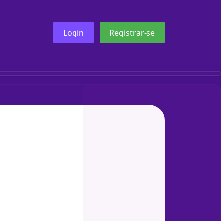
Login
Registrar-se