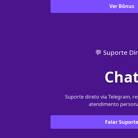
Ver Bônus
💬 Suporte Di
Cha
Suporte direto via Telegram, r
atendimento persona
Falar Suport