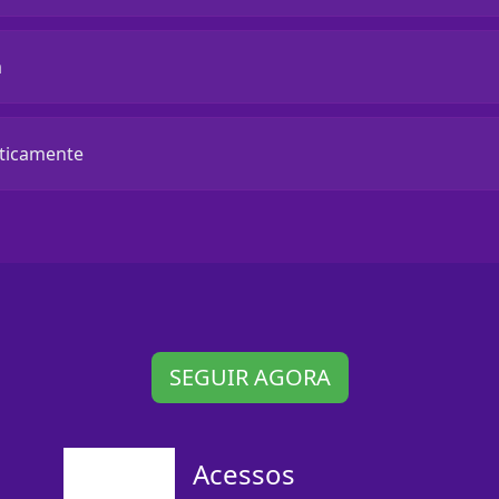
a
aticamente
SEGUIR AGORA
Acessos