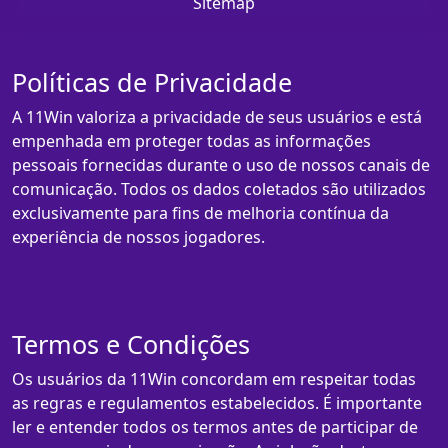
Sitemap
Políticas de Privacidade
A 11Win valoriza a privacidade de seus usuários e está
empenhada em proteger todas as informações
pessoais fornecidas durante o uso de nossos canais de
comunicação. Todos os dados coletados são utilizados
exclusivamente para fins de melhoria contínua da
experiência de nossos jogadores.
Termos e Condições
Os usuários da 11Win concordam em respeitar todas
as regras e regulamentos estabelecidos. É importante
ler e entender todos os termos antes de participar de