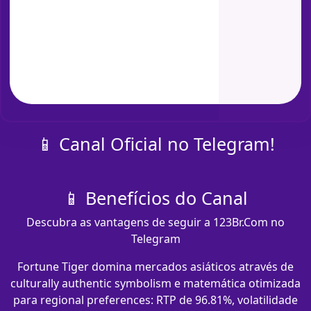
📱 Canal Oficial no Telegram!
📱 Benefícios do Canal
Descubra as vantagens de seguir a 123Br.Com no
Telegram
Fortune Tiger domina mercados asiáticos através de
culturally authentic symbolism e matemática otimizada
para regional preferences: RTP de 96.81%, volatilidade