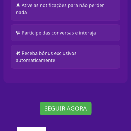
🔔 Ative as notificações para não perder
nada
💬 Participe das conversas e interaja
🎁 Receba bônus exclusivos
automaticamente
SEGUIR AGORA