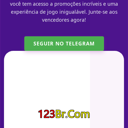
você tem acesso a promoções incríveis e uma
experiência de jogo inigualável. Junte-se aos
vencedores agora!
SEGUIR NO TELEGRAM