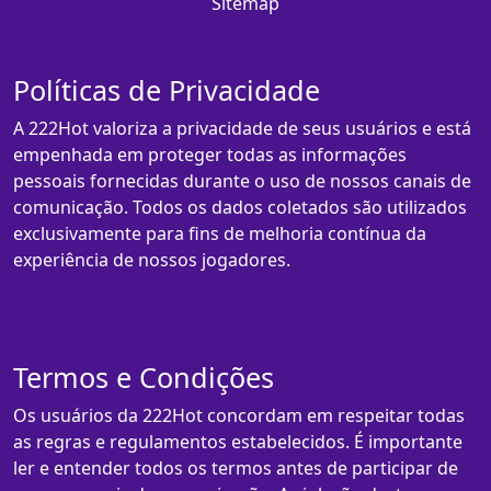
Sitemap
Políticas de Privacidade
A 222Hot valoriza a privacidade de seus usuários e está
empenhada em proteger todas as informações
pessoais fornecidas durante o uso de nossos canais de
comunicação. Todos os dados coletados são utilizados
exclusivamente para fins de melhoria contínua da
experiência de nossos jogadores.
Termos e Condições
Os usuários da 222Hot concordam em respeitar todas
as regras e regulamentos estabelecidos. É importante
ler e entender todos os termos antes de participar de