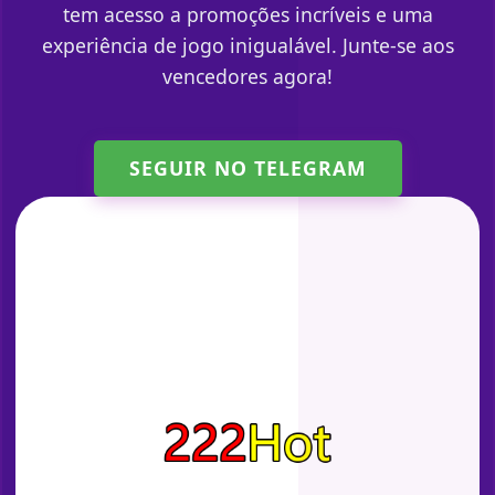
tem acesso a promoções incríveis e uma
experiência de jogo inigualável. Junte-se aos
vencedores agora!
SEGUIR NO TELEGRAM