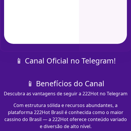
📱 Canal Oficial no Telegram!
📱 Benefícios do Canal
Descubra as vantagens de seguir a 222Hot no Telegram
Com estrutura sólida e recursos abundantes, a
plataforma 222Hot Brasil é conhecida como o maior
cassino do Brasil — a 222Hot oferece conteúdo variado
e diversão de alto nível.