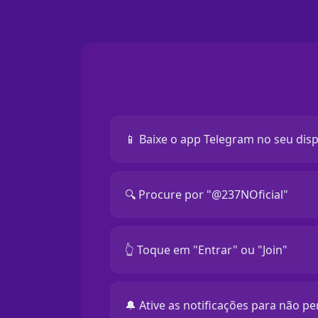
📱 Baixe o app Telegram no seu disp
🔍 Procure por "@237NOficial"
👆 Toque em "Entrar" ou "Join"
🔔 Ative as notificações para não p