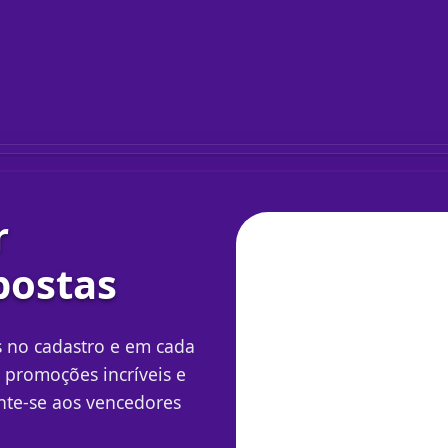
r
postas
 no cadastro e em cada
 promoções incríveis e
unte-se aos vencedores