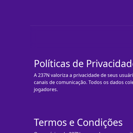
Políticas de Privacida
A 237N valoriza a privacidade de seus usuá
canais de comunicação. Todos os dados cole
jogadores.
Termos e Condições