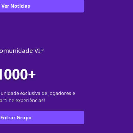
Ver Notícias
Comunidade VIP
1000+
unidade exclusiva de jogadores e
rtilhe experiências!
Entrar Grupo