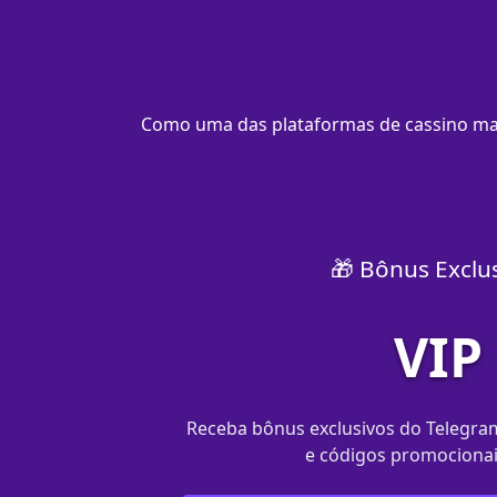
Como uma das plataformas de cassino mais
🎁 Bônus Exclu
VIP
Receba bônus exclusivos do Telegra
e códigos promocionai