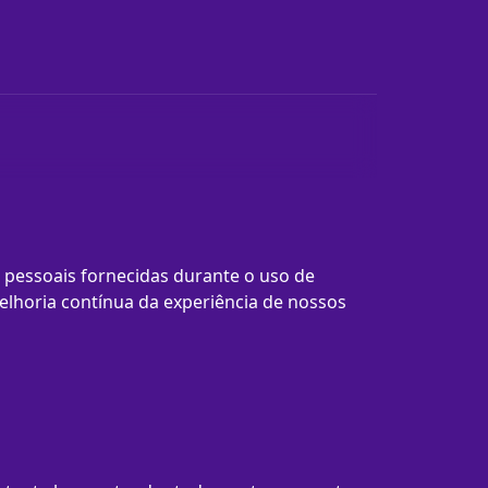
 pessoais fornecidas durante o uso de
elhoria contínua da experiência de nossos