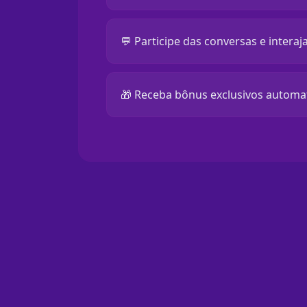
💬 Participe das conversas e interaj
🎁 Receba bônus exclusivos autom