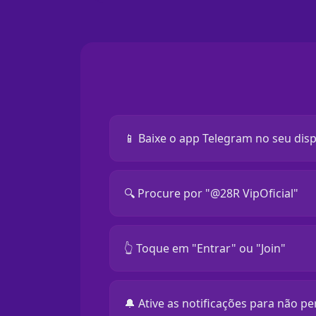
📱 Baixe o app Telegram no seu disp
🔍 Procure por "@28R VipOficial"
👆 Toque em "Entrar" ou "Join"
🔔 Ative as notificações para não p