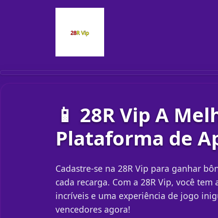
📱 28R Vip A Mel
Plataforma de A
Cadastre-se na 28R Vip para ganhar bô
cada recarga. Com a 28R Vip, você tem
incríveis e uma experiência de jogo inig
vencedores agora!