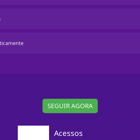
a
aticamente
SEGUIR AGORA
Acessos