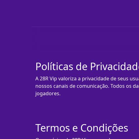
Políticas de Privacida
A 28R Vip valoriza a privacidade de seus u
nossos canais de comunicação. Todos os dad
jogadores.
Termos e Condições