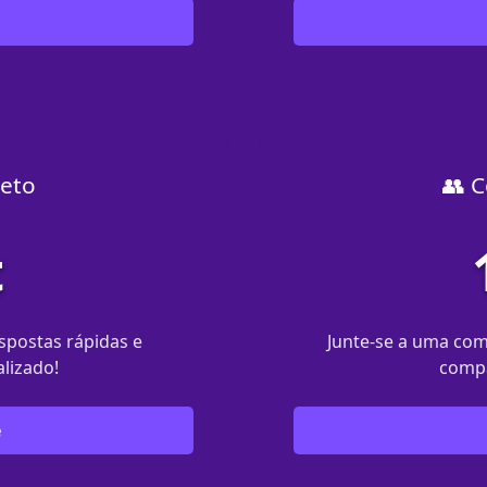
reto
👥 
t
espostas rápidas e
Junte-se a uma com
lizado!
compa
e