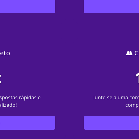
reto
👥 
t
espostas rápidas e
Junte-se a uma com
lizado!
compa
e