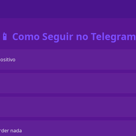
📱 Como Seguir no Telegram
ositivo
erder nada