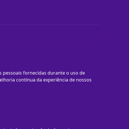
 pessoais fornecidas durante o uso de
elhoria contínua da experiência de nossos