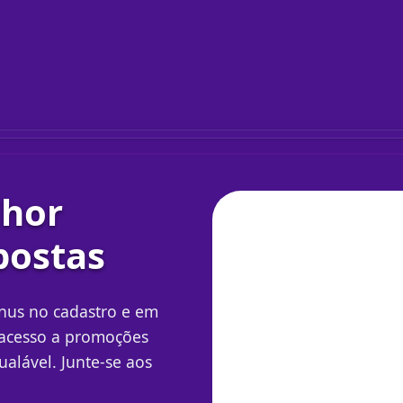
lhor
postas
nus no cadastro e em
 acesso a promoções
ualável. Junte-se aos