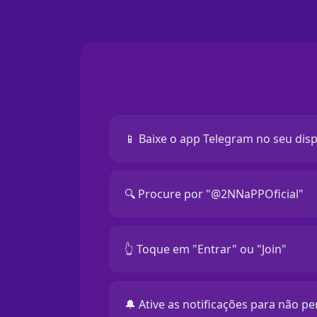
📱 Baixe o app Telegram no seu disp
🔍 Procure por "@2NNaPPOficial"
👆 Toque em "Entrar" ou "Join"
🔔 Ative as notificações para não p