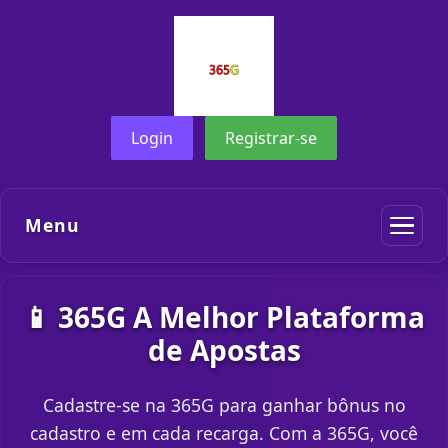
Login
Registrar-se
Menu
📱 365G A Melhor Plataforma
de Apostas
Cadastre-se na 365G para ganhar bônus no
cadastro e em cada recarga. Com a 365G, você