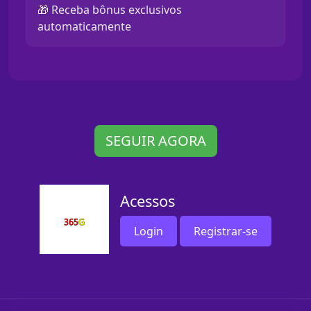
🎁 Receba bônus exclusivos
automaticamente
SEGUIR AGORA
Acessos
Login
Registrar-se