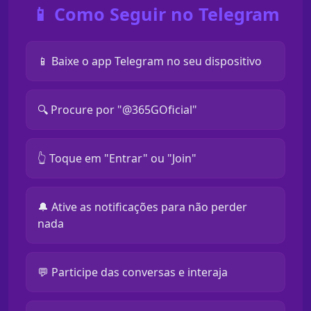
📱 Como Seguir no Telegram
📱 Baixe o app Telegram no seu dispositivo
🔍 Procure por "@365GOficial"
👆 Toque em "Entrar" ou "Join"
🔔 Ative as notificações para não perder
nada
💬 Participe das conversas e interaja