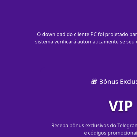
O download do cliente PC foi projetado par
sistema verificará automaticamente se seu 
🎁 Bônus Exclu
VIP
Receba bônus exclusivos do Telegra
e códigos promocionai