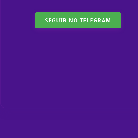
SEGUIR NO TELEGRAM