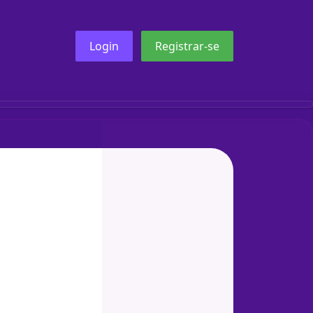
Login
Registrar-se