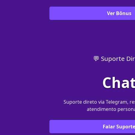
Ver Bônus
💬 Suporte Di
Cha
Suporte direto via Telegram, r
atendimento persona
Falar Suport