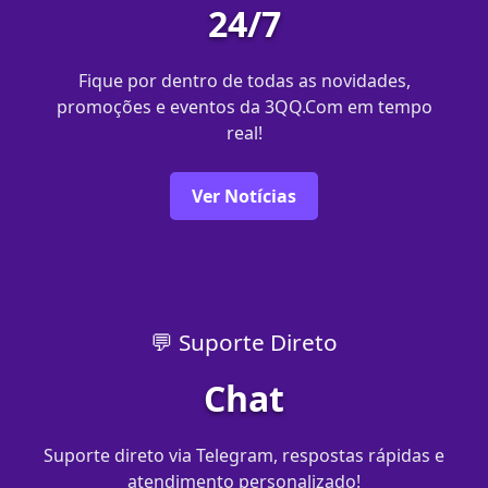
24/7
Fique por dentro de todas as novidades,
promoções e eventos da 3QQ.Com em tempo
real!
Ver Notícias
💬 Suporte Direto
Chat
Suporte direto via Telegram, respostas rápidas e
atendimento personalizado!