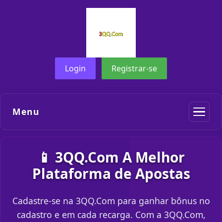
Login
Registrar-se
Menu
📱 3QQ.Com A Melhor
Plataforma de Apostas
Cadastre-se na 3QQ.Com para ganhar bônus no
cadastro e em cada recarga. Com a 3QQ.Com,