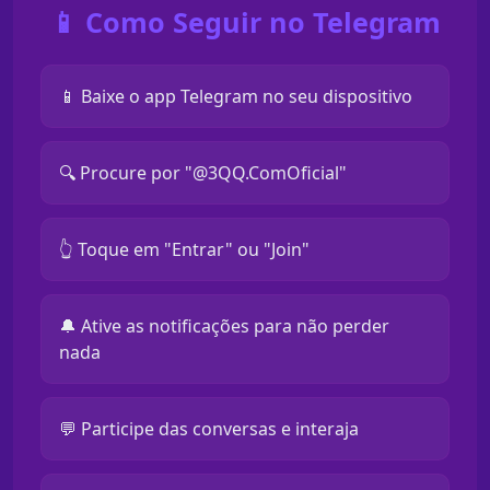
📱 Como Seguir no Telegram
📱 Baixe o app Telegram no seu dispositivo
🔍 Procure por "@3QQ.ComOficial"
👆 Toque em "Entrar" ou "Join"
🔔 Ative as notificações para não perder
nada
💬 Participe das conversas e interaja