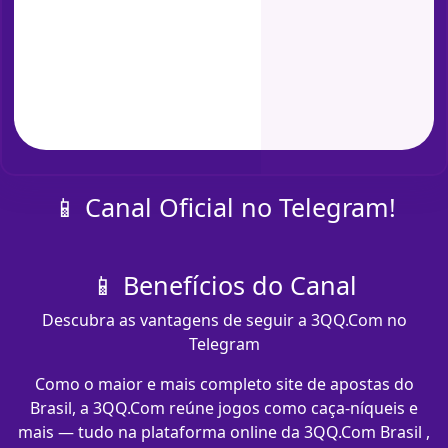
📱 Canal Oficial no Telegram!
📱 Benefícios do Canal
Descubra as vantagens de seguir a 3QQ.Com no
Telegram
Como o maior e mais completo site de apostas do
Brasil, a 3QQ.Com reúne jogos como caça-níqueis e
mais — tudo na plataforma online da 3QQ.Com Brasil ,