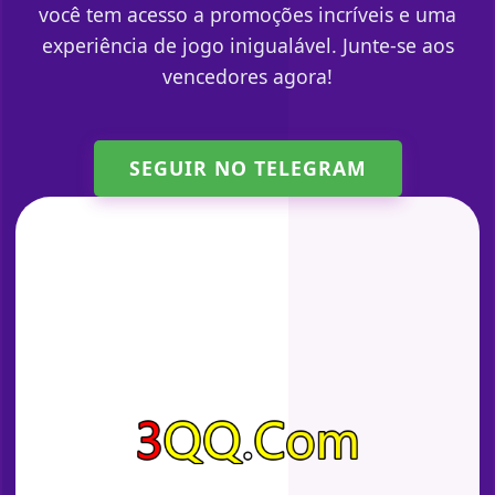
você tem acesso a promoções incríveis e uma
experiência de jogo inigualável. Junte-se aos
vencedores agora!
SEGUIR NO TELEGRAM