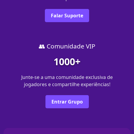
Falar Suporte
👥 Comunidade VIP
1000+
Junte-se a uma comunidade exclusiva de
jogadores e compartilhe experiências!
Entrar Grupo