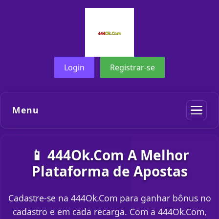
Login
Registrar-se
Menu
📱 444Ok.Com A Melhor
Plataforma de Apostas
Cadastre-se na 444Ok.Com para ganhar bônus no
cadastro e em cada recarga. Com a 444Ok.Com,