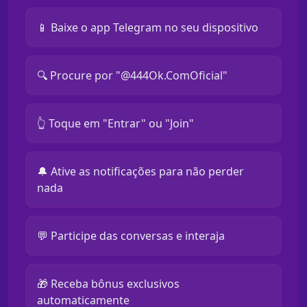
📱 Baixe o app Telegram no seu dispositivo
🔍 Procure por "@444Ok.ComOficial"
👆 Toque em "Entrar" ou "Join"
🔔 Ative as notificações para não perder
nada
💬 Participe das conversas e interaja
🎁 Receba bônus exclusivos
automaticamente