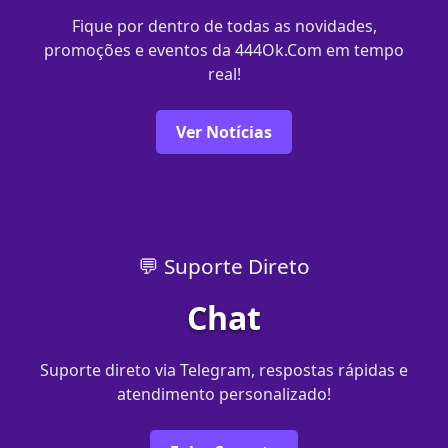
Fique por dentro de todas as novidades,
promoções e eventos da 444Ok.Com em tempo
real!
Ver Notícias
💬 Suporte Direto
Chat
Suporte direto via Telegram, respostas rápidas e
atendimento personalizado!