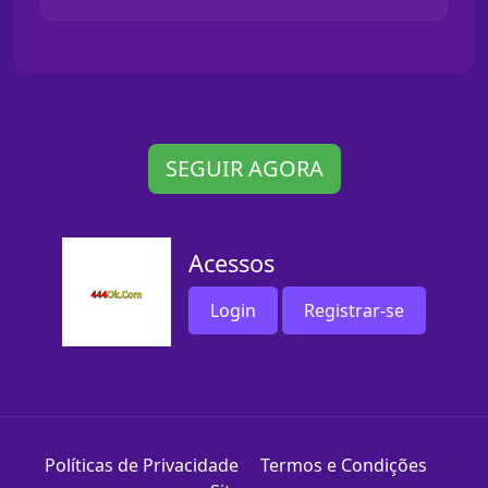
SEGUIR AGORA
Acessos
Login
Registrar-se
Políticas de Privacidade
Termos e Condições