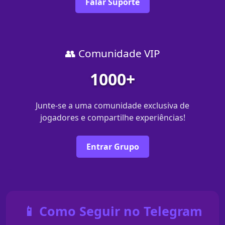
Falar Suporte
👥 Comunidade VIP
1000+
Junte-se a uma comunidade exclusiva de
jogadores e compartilhe experiências!
Entrar Grupo
📱 Como Seguir no Telegram