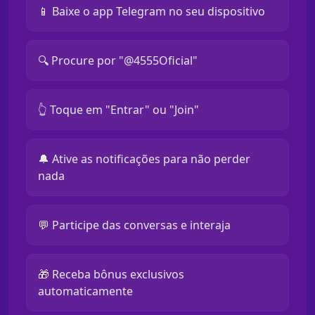
📱 Baixe o app Telegram no seu dispositivo
🔍 Procure por "@4555Oficial"
👆 Toque em "Entrar" ou "Join"
🔔 Ative as notificações para não perder
nada
💬 Participe das conversas e interaja
🎁 Receba bônus exclusivos
automaticamente