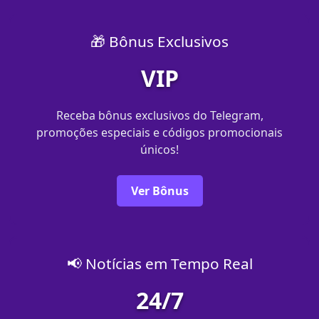
🎁 Bônus Exclusivos
VIP
Receba bônus exclusivos do Telegram,
promoções especiais e códigos promocionais
únicos!
Ver Bônus
📢 Notícias em Tempo Real
24/7