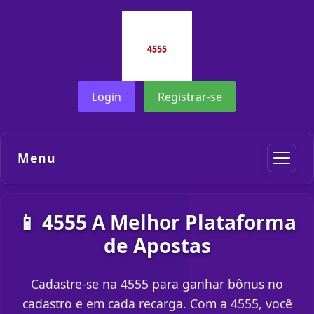
Login
Registrar-se
Menu
📱 4555 A Melhor Plataforma
de Apostas
Cadastre-se na 4555 para ganhar bônus no
cadastro e em cada recarga. Com a 4555, você