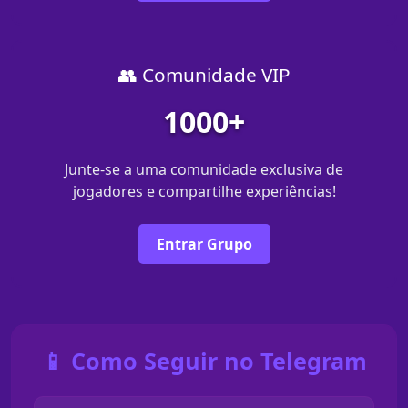
👥 Comunidade VIP
1000+
Junte-se a uma comunidade exclusiva de
jogadores e compartilhe experiências!
Entrar Grupo
📱 Como Seguir no Telegram