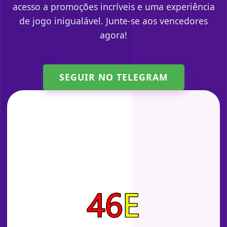
acesso a promoções incríveis e uma experiência
de jogo inigualável. Junte-se aos vencedores
agora!
SEGUIR NO TELEGRAM