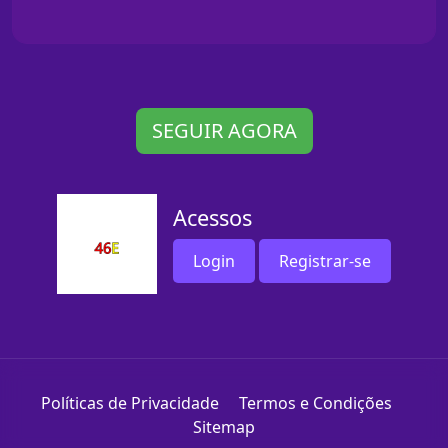
SEGUIR AGORA
Acessos
Login
Registrar-se
Políticas de Privacidade
Termos e Condições
Sitemap