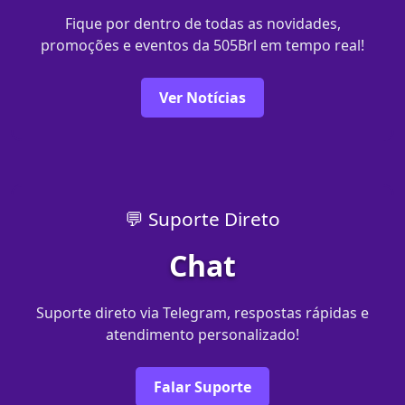
Fique por dentro de todas as novidades,
promoções e eventos da 505Brl em tempo real!
Ver Notícias
💬 Suporte Direto
Chat
Suporte direto via Telegram, respostas rápidas e
atendimento personalizado!
Falar Suporte