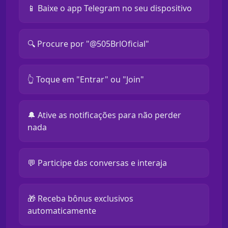
📱 Baixe o app Telegram no seu dispositivo
🔍 Procure por "@505BrlOficial"
👆 Toque em "Entrar" ou "Join"
🔔 Ative as notificações para não perder
nada
💬 Participe das conversas e interaja
🎁 Receba bônus exclusivos
automaticamente