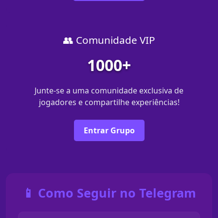
👥 Comunidade VIP
1000+
Junte-se a uma comunidade exclusiva de
jogadores e compartilhe experiências!
Entrar Grupo
📱 Como Seguir no Telegram