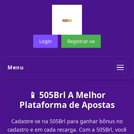
Login
Registrar-se
Menu
📱 505Brl A Melhor
Plataforma de Apostas
Cadastre-se na 505Brl para ganhar bônus no
cadastro e em cada recarga. Com a 505Brl, você