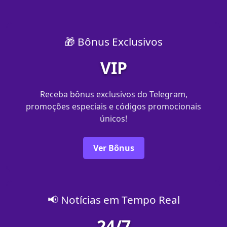
🎁 Bônus Exclusivos
VIP
Receba bônus exclusivos do Telegram,
promoções especiais e códigos promocionais
únicos!
Ver Bônus
📢 Notícias em Tempo Real
24/7