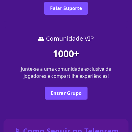
Falar Suporte
👥 Comunidade VIP
1000+
Junte-se a uma comunidade exclusiva de
jogadores e compartilhe experiências!
Entrar Grupo
📱 Como Seguir no Telegram