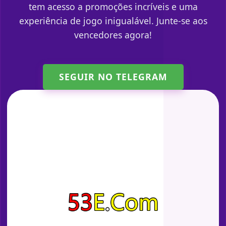
tem acesso a promoções incríveis e uma
experiência de jogo inigualável. Junte-se aos
vencedores agora!
SEGUIR NO TELEGRAM