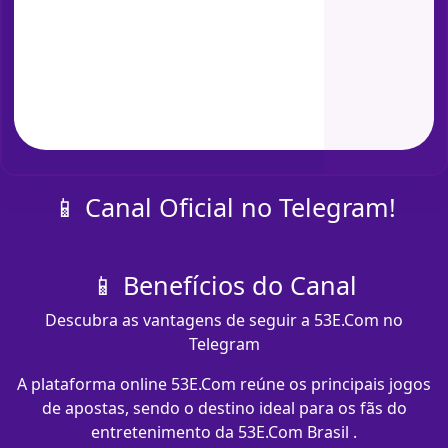
📱 Canal Oficial no Telegram!
📱 Benefícios do Canal
Descubra as vantagens de seguir a 53E.Com no
Telegram
A plataforma online 53E.Com reúne os principais jogos
de apostas, sendo o destino ideal para os fãs do
entretenimento da 53E.Com Brasil .