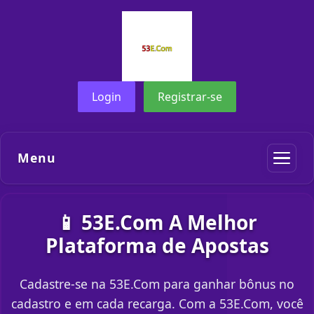
Login
Registrar-se
Menu
📱 53E.Com A Melhor
Plataforma de Apostas
Cadastre-se na 53E.Com para ganhar bônus no
cadastro e em cada recarga. Com a 53E.Com, você