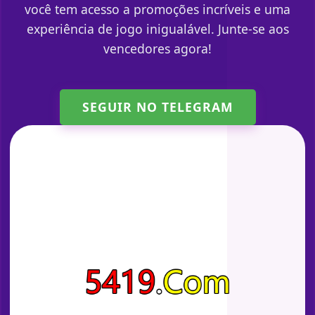
você tem acesso a promoções incríveis e uma
experiência de jogo inigualável. Junte-se aos
vencedores agora!
SEGUIR NO TELEGRAM