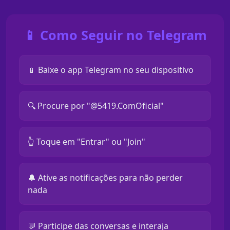
📱 Como Seguir no Telegram
📱 Baixe o app Telegram no seu dispositivo
🔍 Procure por "@5419.ComOficial"
👆 Toque em "Entrar" ou "Join"
🔔 Ative as notificações para não perder
nada
💬 Participe das conversas e interaja