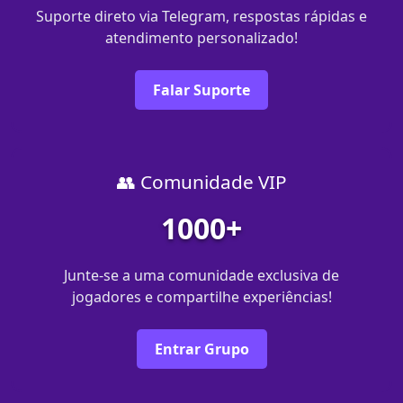
Suporte direto via Telegram, respostas rápidas e
atendimento personalizado!
Falar Suporte
👥 Comunidade VIP
1000+
Junte-se a uma comunidade exclusiva de
jogadores e compartilhe experiências!
Entrar Grupo