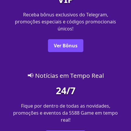
Receba bônus exclusivos do Telegram,
promoções especiais e códigos promocionais
únicos!
Ver Bônus
📢 Notícias em Tempo Real
24/7
Fique por dentro de todas as novidades,
promoções e eventos da 5588 Game em tempo
real!