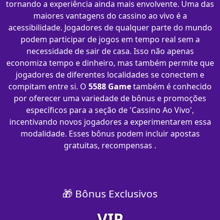
tornando a experiência ainda mais envolvente. Uma das
maiores vantagens do cassino ao vivo é a
acessibilidade. Jogadores de qualquer parte do mundo
podem participar de jogos em tempo real sem a
necessidade de sair de casa. Isso não apenas
economiza tempo e dinheiro, mas também permite que
jogadores de diferentes localidades se conectem e
compitam entre si. O
5588 Game
também é conhecido
por oferecer uma variedade de bônus e promoções
específicos para a seção de 'Cassino Ao Vivo',
incentivando novos jogadores a experimentarem essa
modalidade. Esses bônus podem incluir apostas
gratuitas, recompensas .
🎁 Bônus Exclusivos
VIP