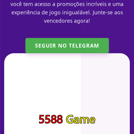
você tem acesso a promoções incríveis e uma
experiência de jogo inigualável. Junte-se aos
vencedores agora!
SEGUIR NO TELEGRAM