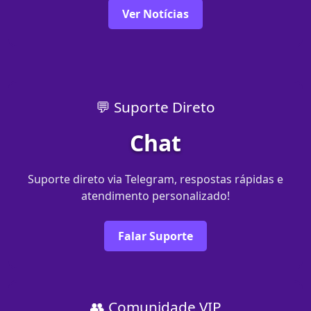
Ver Notícias
💬 Suporte Direto
Chat
Suporte direto via Telegram, respostas rápidas e
atendimento personalizado!
Falar Suporte
👥 Comunidade VIP