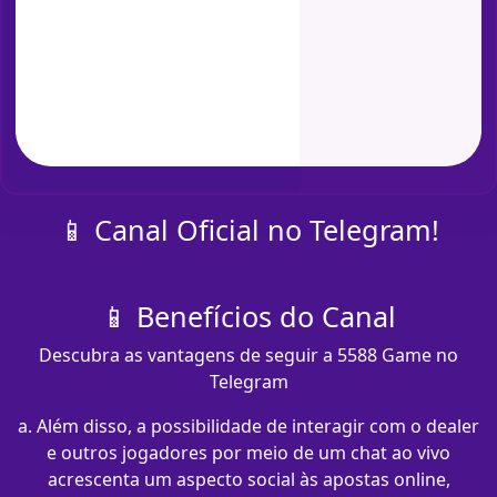
📱 Canal Oficial no Telegram!
📱 Benefícios do Canal
Descubra as vantagens de seguir a 5588 Game no
Telegram
a. Além disso, a possibilidade de interagir com o dealer
e outros jogadores por meio de um chat ao vivo
acrescenta um aspecto social às apostas online,