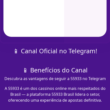
📱 Canal Oficial no Telegram!
📱 Benefícios do Canal
Descubra as vantagens de seguir a 55933 no Telegram
A 55933 é um dos cassinos online mais respeitados do
Brasil — a plataforma 55933 Brasil lidera o setor,
oferecendo uma experiência de apostas definitiva.