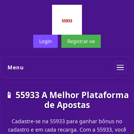
Login
Registrar-se
Menu
📱 55933 A Melhor Plataforma
de Apostas
Cadastre-se na 55933 para ganhar bônus no
cadastro e em cada recarga. Com a 55933, você