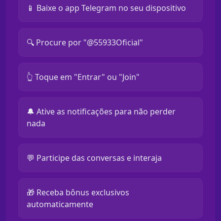
📱 Baixe o app Telegram no seu dispositivo
🔍 Procure por "@55933Oficial"
👆 Toque em "Entrar" ou "Join"
🔔 Ative as notificações para não perder
nada
💬 Participe das conversas e interaja
🎁 Receba bônus exclusivos
automaticamente