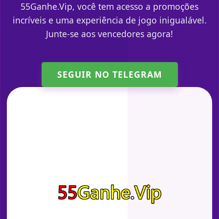
55Ganhe.Vip, você tem acesso a promoções
incríveis e uma experiência de jogo inigualável.
Junte-se aos vencedores agora!
SEGUIR NO TELEGRAM