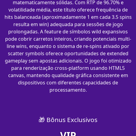
matematicamente sólidas. Com RTP de 96.70% e
volatilidade média, este título oferece frequência de
hits balanceada (aproximadamente 1 em cada 3.5 spins
resulta em win) adequada para sessões de jogo
prolongadas. A feature de símbolos wild expansivos
pode cobrir carretos inteiros, criando potenciais multi-
line wins, enquanto o sistema de re-spins ativado por
scatter symbols oferece oportunidades de extended
gameplay sem apostas adicionais. O jogo foi otimizado
para renderização cross-platform usando HTML5
canvas, mantendo qualidade gráfica consistente em
dispositivos com diferentes capacidades de
processamento.
🎁 Bônus Exclusivos
VIP