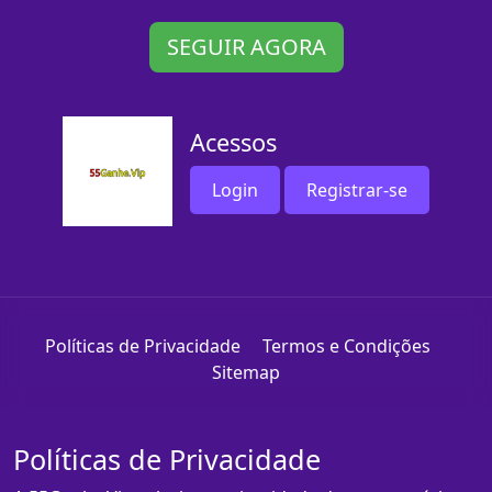
SEGUIR AGORA
Acessos
Login
Registrar-se
Políticas de Privacidade
Termos e Condições
Sitemap
Políticas de Privacidade