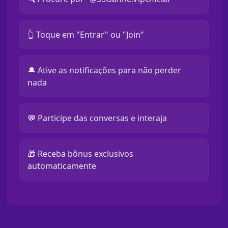
👆 Toque em "Entrar" ou "Join"
🔔 Ative as notificações para não perder
nada
💬 Participe das conversas e interaja
🎁 Receba bônus exclusivos
automaticamente