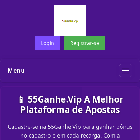
Login
Registrar-se
Menu
📱 55Ganhe.Vip A Melhor
Plataforma de Apostas
Cadastre-se na 55Ganhe.Vip para ganhar bônus
no cadastro e em cada recarga. Com a