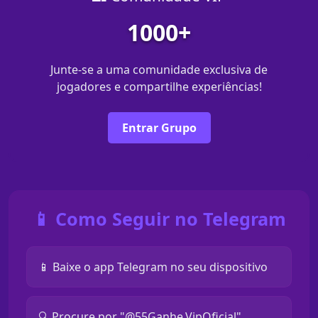
1000+
Junte-se a uma comunidade exclusiva de
jogadores e compartilhe experiências!
Entrar Grupo
📱 Como Seguir no Telegram
📱 Baixe o app Telegram no seu dispositivo
🔍 Procure por "@55Ganhe.VipOficial"