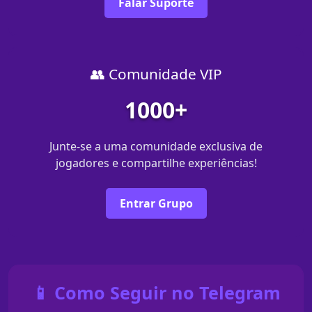
Falar Suporte
👥 Comunidade VIP
1000+
Junte-se a uma comunidade exclusiva de
jogadores e compartilhe experiências!
Entrar Grupo
📱 Como Seguir no Telegram