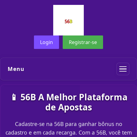
Login
Registrar-se
Menu
📱 56B A Melhor Plataforma
de Apostas
Cadastre-se na 56B para ganhar bônus no
cadastro e em cada recarga. Com a 56B, você tem