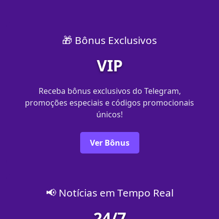
🎁 Bônus Exclusivos
VIP
Receba bônus exclusivos do Telegram,
promoções especiais e códigos promocionais
únicos!
Ver Bônus
📢 Notícias em Tempo Real
24/7