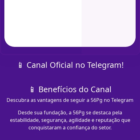
📱 Canal Oficial no Telegram!
📱 Benefícios do Canal
Descubra as vantagens de seguir a 56Pg no Telegram
Desde sua fundação, a 56Pg se destaca pela
estabilidade, segurança, agilidade e reputação que
conquistaram a confiança do setor.