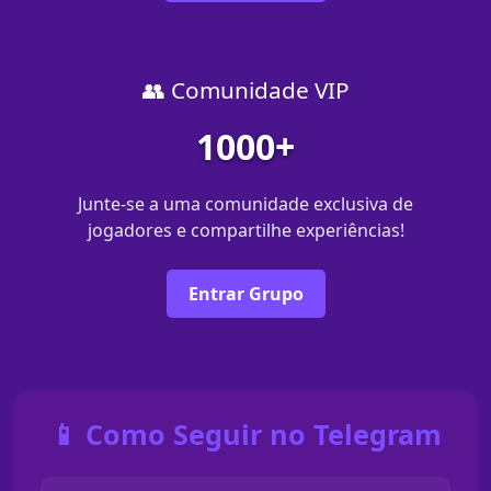
👥 Comunidade VIP
1000+
Junte-se a uma comunidade exclusiva de
jogadores e compartilhe experiências!
Entrar Grupo
📱 Como Seguir no Telegram