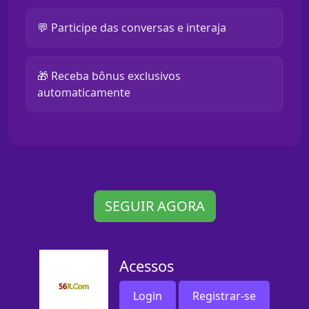
💬 Participe das conversas e interaja
🎁 Receba bônus exclusivos
automaticamente
SEGUIR AGORA
Acessos
Login
Registrar-se