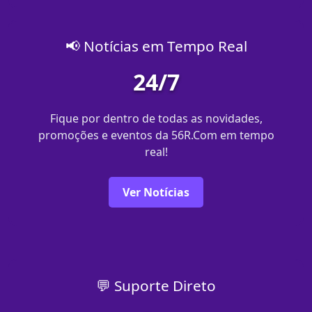
📢 Notícias em Tempo Real
24/7
Fique por dentro de todas as novidades,
promoções e eventos da 56R.Com em tempo
real!
Ver Notícias
💬 Suporte Direto