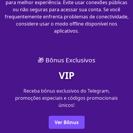
para melhor experiência. Evite usar conexões públicas
ou não seguras para acessar sua conta. Se você
frequentemente enfrenta problemas de conectividade,
considere usar o modo offline disponível nos
aplicativos.
🎁 Bônus Exclusivos
VIP
Receba bônus exclusivos do Telegram,
promoções especiais e códigos promocionais
únicos!
Ver Bônus