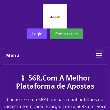
Login
Registrar-se
Menu
📱 56R.Com A Melhor
Plataforma de Apostas
Cadastre-se na 56R.Com para ganhar bônus no
cadastro e em cada recarga. Com a 56R.Com, você