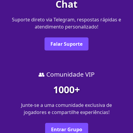
Chat
Suporte direto via Telegram, respostas rápidas e
atendimento personalizado!
Falar Suporte
👥 Comunidade VIP
1000+
Junte-se a uma comunidade exclusiva de
jogadores e compartilhe experiências!
Entrar Grupo