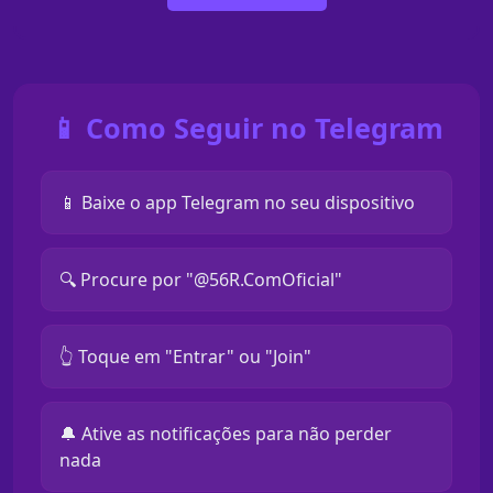
📱 Como Seguir no Telegram
📱 Baixe o app Telegram no seu dispositivo
🔍 Procure por "@56R.ComOficial"
👆 Toque em "Entrar" ou "Join"
🔔 Ative as notificações para não perder
nada