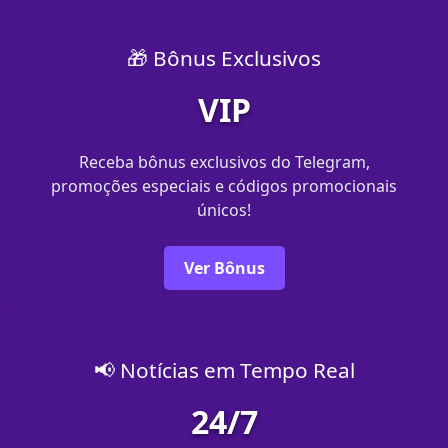
🎁 Bônus Exclusivos
VIP
Receba bônus exclusivos do Telegram,
promoções especiais e códigos promocionais
únicos!
Ver Bônus
📢 Notícias em Tempo Real
24/7