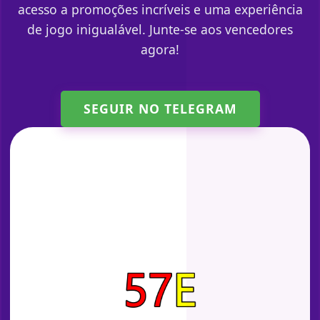
acesso a promoções incríveis e uma experiência
de jogo inigualável. Junte-se aos vencedores
agora!
SEGUIR NO TELEGRAM