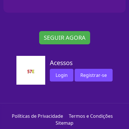
SEGUIR AGORA
Acessos
Login
Registrar-se
Políticas de Privacidade
Termos e Condições
Sitemap