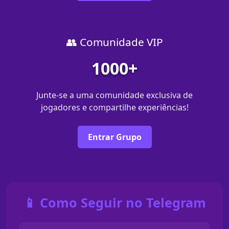
👥 Comunidade VIP
1000+
Junte-se a uma comunidade exclusiva de
jogadores e compartilhe experiências!
Entrar Grupo
📱 Como Seguir no Telegram