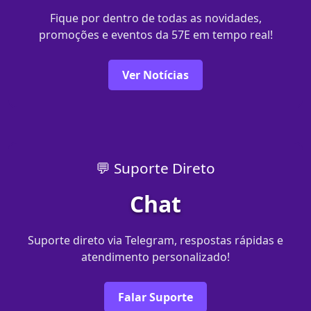
Fique por dentro de todas as novidades,
promoções e eventos da 57E em tempo real!
Ver Notícias
💬 Suporte Direto
Chat
Suporte direto via Telegram, respostas rápidas e
atendimento personalizado!
Falar Suporte