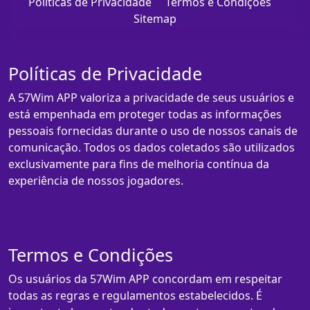
Políticas de Privacidade
Termos e Condições
Sitemap
Políticas de Privacidade
A 57Wim APP valoriza a privacidade de seus usuários e
está empenhada em proteger todas as informações
pessoais fornecidas durante o uso de nossos canais de
comunicação. Todos os dados coletados são utilizados
exclusivamente para fins de melhoria contínua da
experiência de nossos jogadores.
Termos e Condições
Os usuários da 57Wim APP concordam em respeitar
todas as regras e regulamentos estabelecidos. É