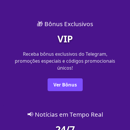
🎁 Bônus Exclusivos
VIP
Receba bônus exclusivos do Telegram,
promoções especiais e códigos promocionais
únicos!
Ver Bônus
📢 Notícias em Tempo Real
24/7