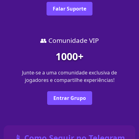
Falar Suporte
👥 Comunidade VIP
1000+
Junte-se a uma comunidade exclusiva de
jogadores e compartilhe experiências!
Entrar Grupo
📱 Como Seguir no Telegram