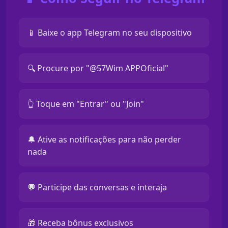
📱 Baixe o app Telegram no seu dispositivo
🔍 Procure por "@57Wim APPOficial"
👆 Toque em "Entrar" ou "Join"
🔔 Ative as notificações para não perder
nada
💬 Participe das conversas e interaja
🎁 Receba bônus exclusivos