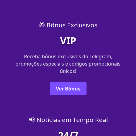
🎁 Bônus Exclusivos
VIP
Receba bônus exclusivos do Telegram,
promoções especiais e códigos promocionais
únicos!
Ver Bônus
📢 Notícias em Tempo Real
24/7