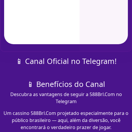
📱 Canal Oficial no Telegram!
📱 Benefícios do Canal
Descubra as vantagens de seguir a 588Brl.Com no
Telegram
Um cassino 588Brl.Com projetado especialmente para o
público brasileiro — aqui, além da diversão, você
encontrará o verdadeiro prazer de jogar.