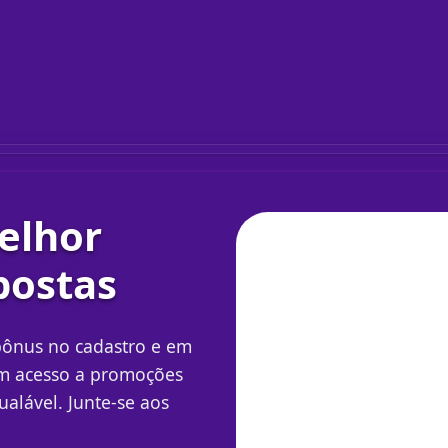
elhor
postas
bônus no cadastro e em
em acesso a promoções
ualável. Junte-se aos