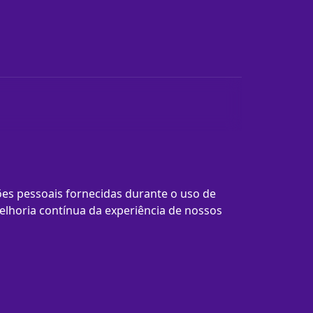
es pessoais fornecidas durante o uso de
elhoria contínua da experiência de nossos