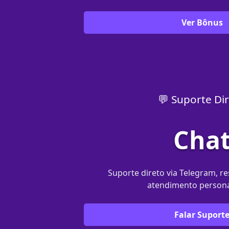
Ver Bônus
💬 Suporte Di
Cha
Suporte direto via Telegram, r
atendimento persona
Falar Suport