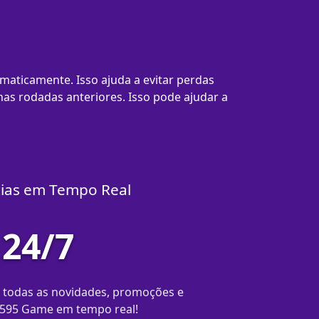
maticamente. Isso ajuda a evitar perdas
s rodadas anteriores. Isso pode ajudar a
cias em Tempo Real
24/7
e todas as novidades, promoções e
 595 Game em tempo real!