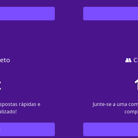
reto
👥 
t
espostas rápidas e
Junte-se a uma com
lizado!
compa
e