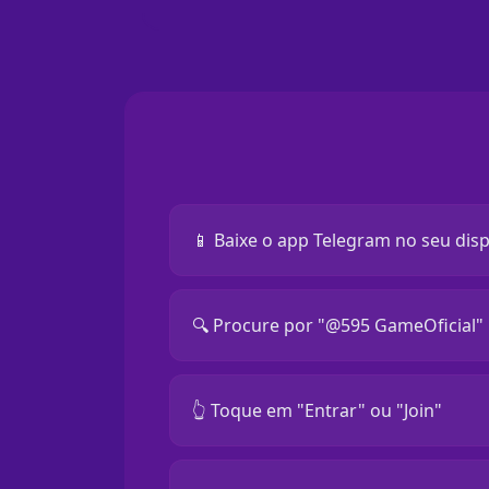
📱 Baixe o app Telegram no seu disp
🔍 Procure por "@595 GameOficial"
👆 Toque em "Entrar" ou "Join"