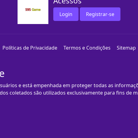
Acessos
Login
Registrar-se
Políticas de Privacidade
Termos e Condições
Sitemap
de
 usuários e está empenhada em proteger todas as informaçõ
os coletados são utilizados exclusivamente para fins de m