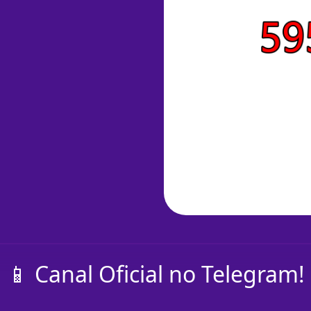
📱 Canal Oficial no Telegram!