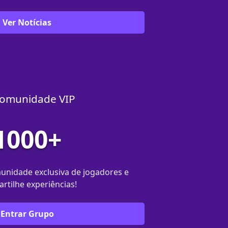
Ver Notícias
Comunidade VIP
1000+
unidade exclusiva de jogadores e
rtilhe experiências!
Entrar Grupo