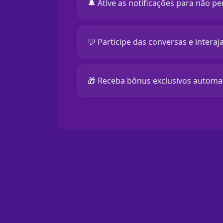
🔔 Ative as notificações para não p
💬 Participe das conversas e interaj
🎁 Receba bônus exclusivos autom