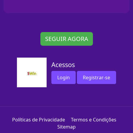
SEGUIR AGORA
Acessos
Login
Registrar-se
Políticas de Privacidade
Termos e Condições
Sitemap