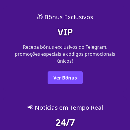
🎁 Bônus Exclusivos
VIP
Receba bônus exclusivos do Telegram,
promoções especiais e códigos promocionais
únicos!
Ver Bônus
📢 Notícias em Tempo Real
24/7