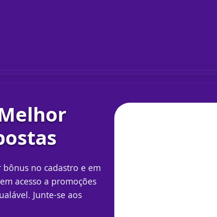
 Melhor
postas
r bônus no cadastro e em
 tem acesso a promoções
ualável. Junte-se aos