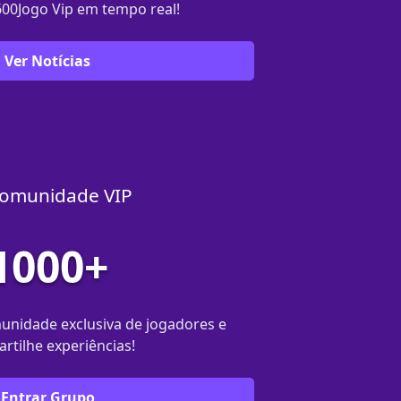
600Jogo Vip em tempo real!
Ver Notícias
Comunidade VIP
1000+
unidade exclusiva de jogadores e
rtilhe experiências!
Entrar Grupo