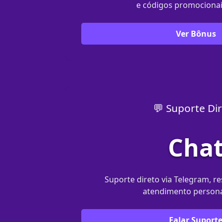
e códigos promocionai
Ver Bônus
💬 Suporte Di
Cha
Suporte direto via Telegram, r
atendimento persona
Falar Suport