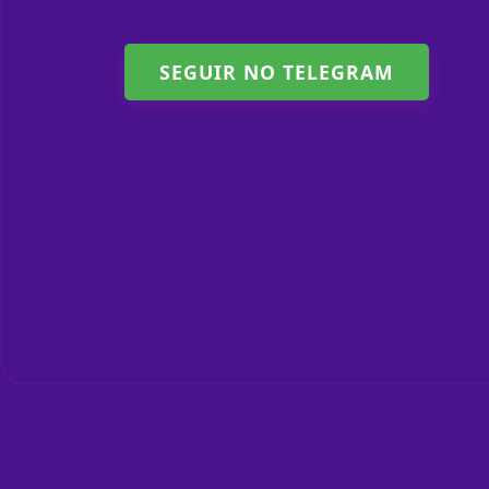
SEGUIR NO TELEGRAM