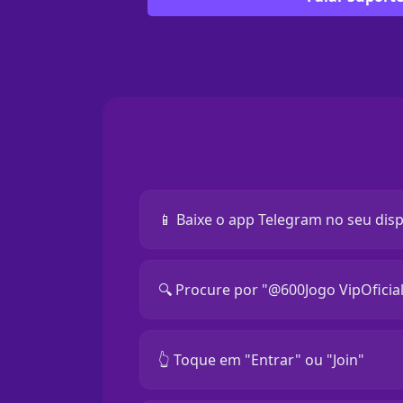
📱 Baixe o app Telegram no seu disp
🔍 Procure por "@600Jogo VipOficia
👆 Toque em "Entrar" ou "Join"