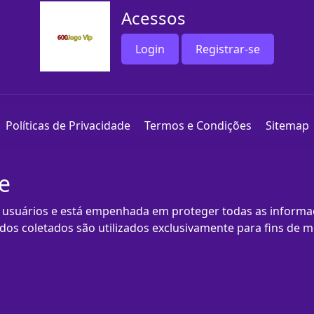
Acessos
Login
Registrar-se
Políticas de Privacidade
Termos e Condições
Sitemap
de
us usuários e está empenhada em proteger todas as informa
os coletados são utilizados exclusivamente para fins de m