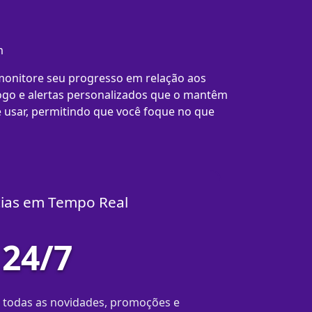
m
onitore seu progresso em relação aos
 jogo e alertas personalizados que o mantêm
e usar, permitindo que você foque no que
cias em Tempo Real
24/7
e todas as novidades, promoções e