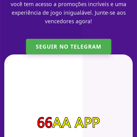
você tem acesso a promoções incríveis e uma
experiência de jogo inigualável. Junte-se aos
vencedores agora!
SEGUIR NO TELEGRAM