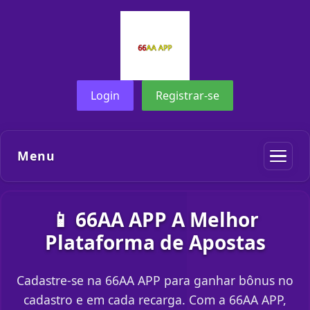
Login
Registrar-se
Menu
📱 66AA APP A Melhor
Plataforma de Apostas
Cadastre-se na 66AA APP para ganhar bônus no
cadastro e em cada recarga. Com a 66AA APP,