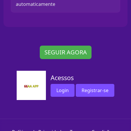
automaticamente
SEGUIR AGORA
Acessos
Login
Registrar-se