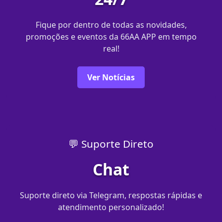
Fique por dentro de todas as novidades,
promoções e eventos da 66AA APP em tempo
real!
Ver Notícias
💬 Suporte Direto
Chat
Suporte direto via Telegram, respostas rápidas e
atendimento personalizado!