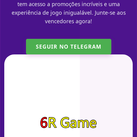
tem acesso a promoções incríveis e uma
experiência de jogo inigualável. Junte-se aos
vencedores agora!
SEGUIR NO TELEGRAM