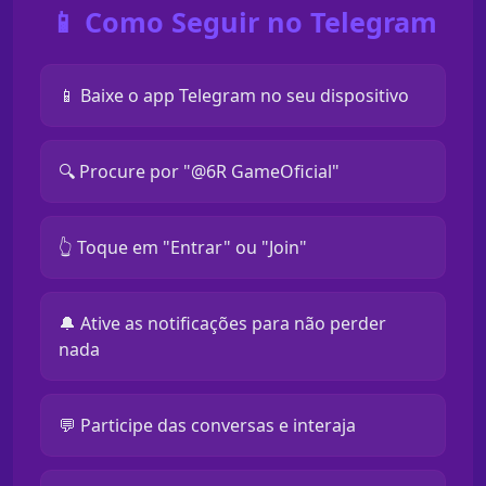
📱 Como Seguir no Telegram
📱 Baixe o app Telegram no seu dispositivo
🔍 Procure por "@6R GameOficial"
👆 Toque em "Entrar" ou "Join"
🔔 Ative as notificações para não perder
nada
💬 Participe das conversas e interaja