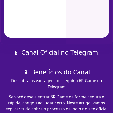
📱 Canal Oficial no Telegram!
📱 Benefícios do Canal
Descubra as vantagens de seguir a 6R Game no
Telegram
Se você deseja entrar 6R Game de forma segura e
rápida, chegou ao lugar certo. Neste artigo, vamos
explicar tudo sobre o processo de login no site oficial