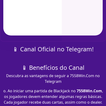
📱 Canal Oficial no Telegram!
📱 Benefícios do Canal
Descubra as vantagens de seguir a 7558Win.Com no
Telegram
o. Ao iniciar uma partida de Blackjack no
7558Win.Com
,
os jogadores devem entender algumas regras básicas.
Cada jogador recebe duas cartas, assim como o dealer.