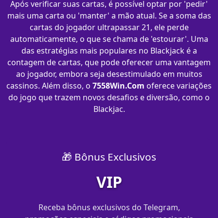
Após verificar suas cartas, é possível optar por 'pedir'
mais uma carta ou 'manter' a mão atual. Se a soma das
cartas do jogador ultrapassar 21, ele perde
automaticamente, o que se chama de 'estourar'. Uma
das estratégias mais populares no Blackjack é a
contagem de cartas, que pode oferecer uma vantagem
ao jogador, embora seja desestimulado em muitos
cassinos. Além disso, o
7558Win.Com
oferece variações
do jogo que trazem novos desafios e diversão, como o
Blackjac.
🎁 Bônus Exclusivos
VIP
Receba bônus exclusivos do Telegram,