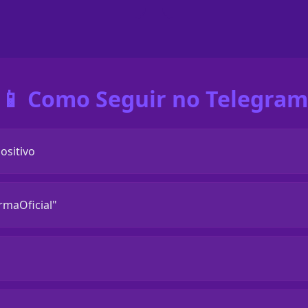
📱 Como Seguir no Telegram
ositivo
rmaOficial"