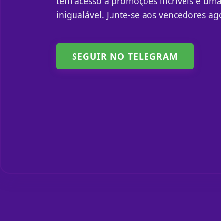
tem acesso a promoções incríveis e uma
inigualável. Junte-se aos vencedores ag
SEGUIR NO TELEGRAM