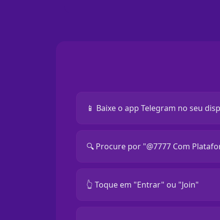
📱 Baixe o app Telegram no seu disp
🔍 Procure por "@7777 Com Platafo
👆 Toque em "Entrar" ou "Join"