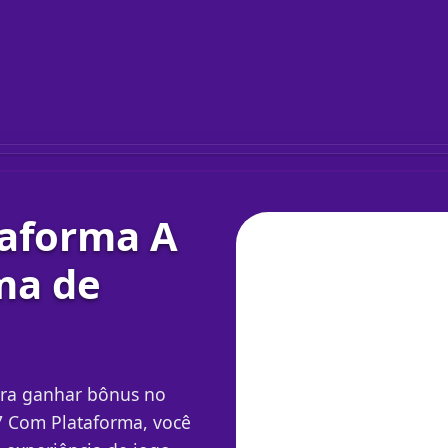
taforma A
ma de
ara ganhar bônus no
7 Com Plataforma, você