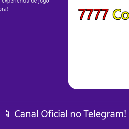
 experiência de jogo
ora!
📱 Canal Oficial no Telegram!