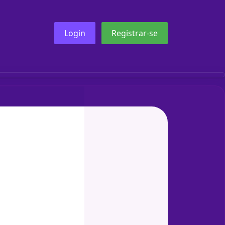
Login
Registrar-se