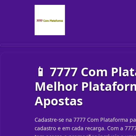
📱 7777 Com Pla
Melhor Platafor
Apostas
Cadastre-se na 7777 Com Plataforma p
cadastro e em cada recarga. Com a 777