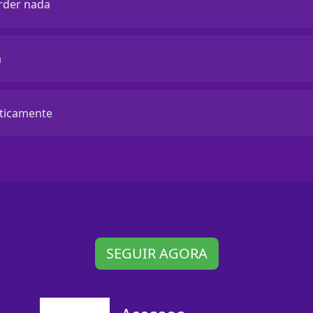
erder nada
a
aticamente
SEGUIR AGORA