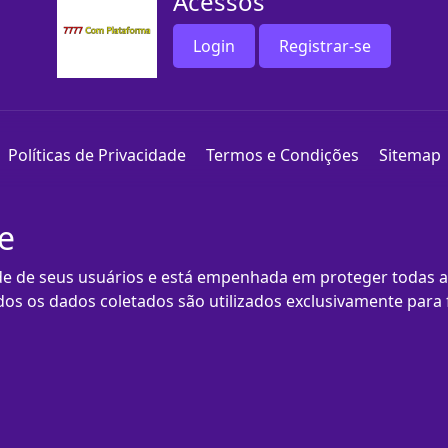
Acessos
Login
Registrar-se
Políticas de Privacidade
Termos e Condições
Sitemap
de
ade de seus usuários e está empenhada em proteger todas 
os os dados coletados são utilizados exclusivamente para 