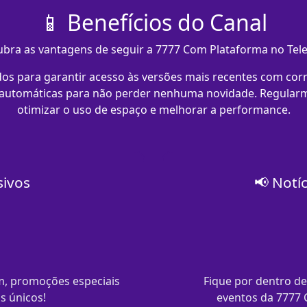
📱 Benefícios do Canal
bra as vantagens de seguir a 7777 Com Plataforma no Te
dos para garantir acesso às versões mais recentes com cor
 automáticas para não perder nenhuma novidade. Regularme
otimizar o uso de espaço e melhorar a performance.
sivos
📢 Notí
m, promoções especiais
Fique por dentro d
s únicos!
eventos da 7777 