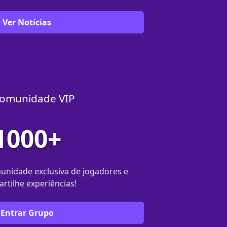
Ver Notícias
Comunidade VIP
1000+
unidade exclusiva de jogadores e
rtilhe experiências!
Entrar Grupo