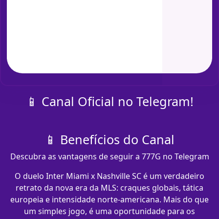
📱 Canal Oficial no Telegram!
📱 Benefícios do Canal
Descubra as vantagens de seguir a 777G no Telegram
O duelo Inter Miami x Nashville SC é um verdadeiro
retrato da nova era da MLS: craques globais, tática
europeia e intensidade norte-americana. Mais do que
um simples jogo, é uma oportunidade para os