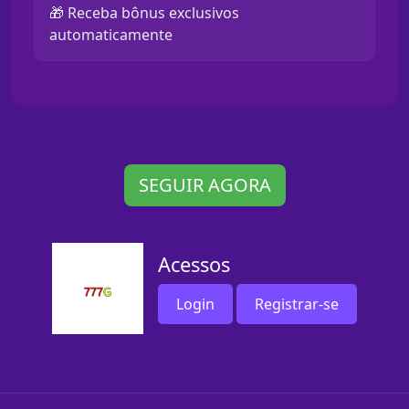
🎁 Receba bônus exclusivos
automaticamente
SEGUIR AGORA
Acessos
Login
Registrar-se