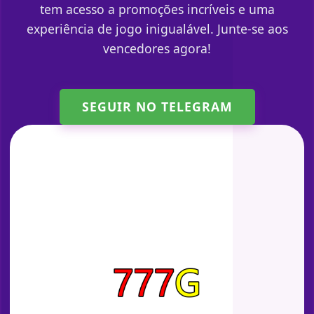
tem acesso a promoções incríveis e uma
experiência de jogo inigualável. Junte-se aos
vencedores agora!
SEGUIR NO TELEGRAM