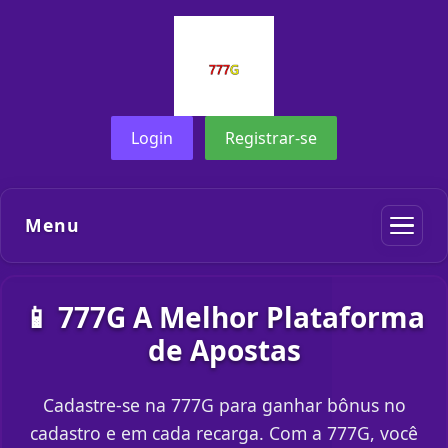
Login
Registrar-se
Menu
📱 777G A Melhor Plataforma
de Apostas
Cadastre-se na 777G para ganhar bônus no
cadastro e em cada recarga. Com a 777G, você