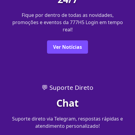
Fique por dentro de todas as novidades,
promoções e eventos da 777H5 Login em tempo
real!
Ver Notícias
💬 Suporte Direto
Chat
Suporte direto via Telegram, respostas rápidas e
atendimento personalizado!