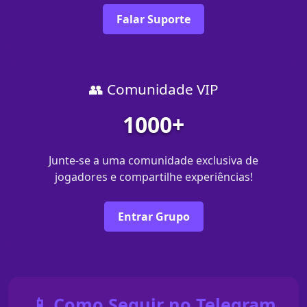
Falar Suporte
👥 Comunidade VIP
1000+
Junte-se a uma comunidade exclusiva de
jogadores e compartilhe experiências!
Entrar Grupo
📱 Como Seguir no Telegram