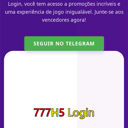
Login, você tem acesso a promoções incríveis e
uma experiência de jogo inigualável. Junte-se aos
vencedores agora!
SEGUIR NO TELEGRAM