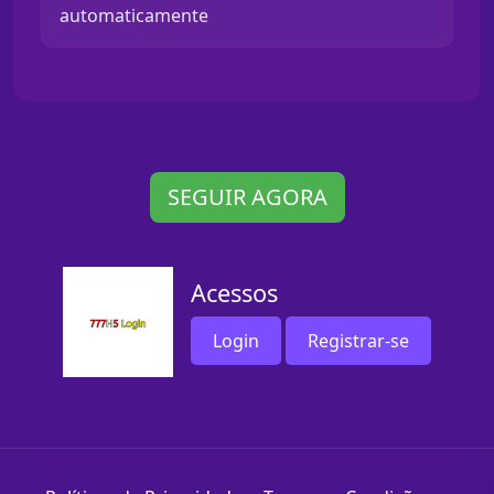
automaticamente
SEGUIR AGORA
Acessos
Login
Registrar-se