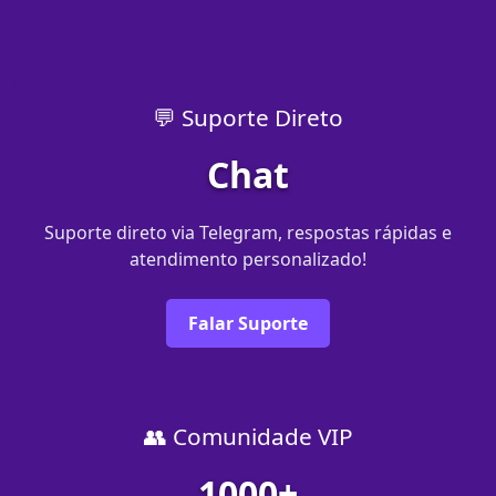
💬 Suporte Direto
Chat
Suporte direto via Telegram, respostas rápidas e
atendimento personalizado!
Falar Suporte
👥 Comunidade VIP
1000+