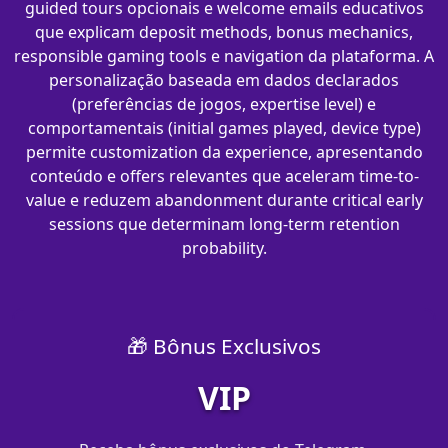
guided tours opcionais e welcome emails educativos
que explicam deposit methods, bonus mechanics,
responsible gaming tools e navigation da plataforma. A
personalização baseada em dados declarados
(preferências de jogos, expertise level) e
comportamentais (initial games played, device type)
permite customization da experience, apresentando
conteúdo e offers relevantes que aceleram time-to-
value e reduzem abandonment durante critical early
sessions que determinam long-term retention
probability.
🎁 Bônus Exclusivos
VIP