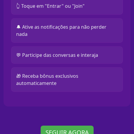
👆 Toque em "Entrar" ou "Join"
🔔 Ative as notificações para não perder
nada
💬 Participe das conversas e interaja
🎁 Receba bônus exclusivos
automaticamente
SEGUIR AGORA