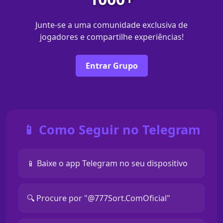
Junte-se a uma comunidade exclusiva de
jogadores e compartilhe experiências!
Entrar Grupo
📱 Como Seguir no Telegram
📱 Baixe o app Telegram no seu dispositivo
🔍 Procure por "@777Sort.ComOficial"