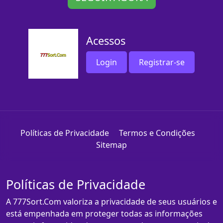
Acessos
Login
Registrar-se
Políticas de Privacidade
Termos e Condições
Sitemap
Políticas de Privacidade
A 777Sort.Com valoriza a privacidade de seus usuários e
está empenhada em proteger todas as informações