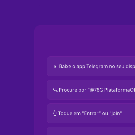
📱 Baixe o app Telegram no seu disp
🔍 Procure por "@78G PlataformaOfi
👆 Toque em "Entrar" ou "Join"