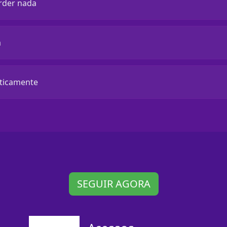
erder nada
a
aticamente
SEGUIR AGORA