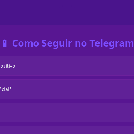
📱 Como Seguir no Telegram
ositivo
cial"