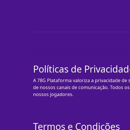
Políticas de Privacida
A 78G Plataforma valoriza a privacidade de
de nossos canais de comunicação. Todos os 
nossos jogadores.
Termos e Condições