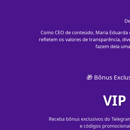
De
Como CEO de conteúdo, Maria Eduarda com
refletem os valores de transparência, di
fazem dela uma 
🎁 Bônus Exclu
VIP
Receba bônus exclusivos do Telegra
e códigos promocionai