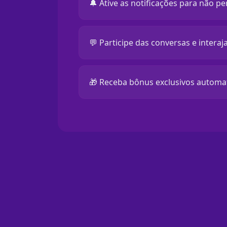
🔔 Ative as notificações para não p
💬 Participe das conversas e interaj
🎁 Receba bônus exclusivos autom