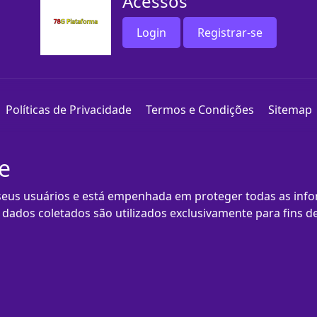
Acessos
Login
Registrar-se
Políticas de Privacidade
Termos e Condições
Sitemap
de
 seus usuários e está empenhada em proteger todas as inf
dados coletados são utilizados exclusivamente para fins d