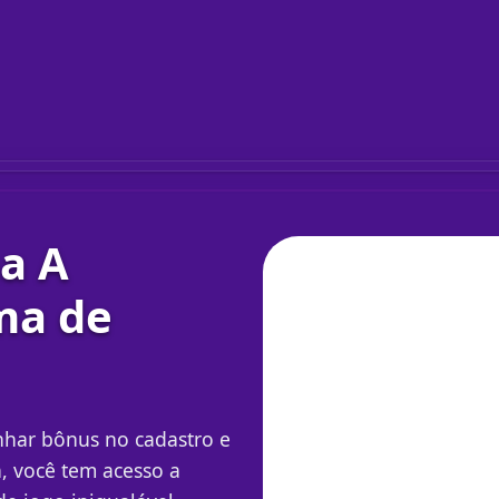
a A
ma de
nhar bônus no cadastro e
, você tem acesso a