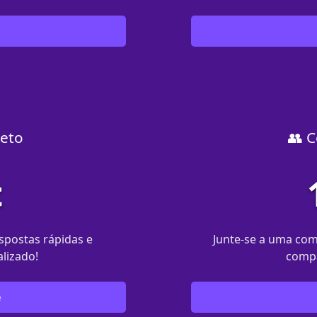
reto
👥 
t
espostas rápidas e
Junte-se a uma com
lizado!
compa
e