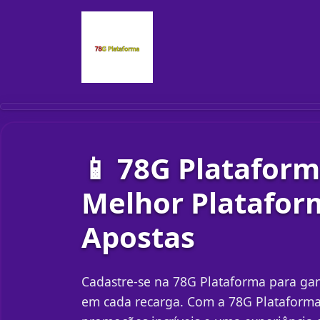
📱 78G Plataform
Melhor Platafor
Apostas
Cadastre-se na 78G Plataforma para ga
em cada recarga. Com a 78G Plataforma