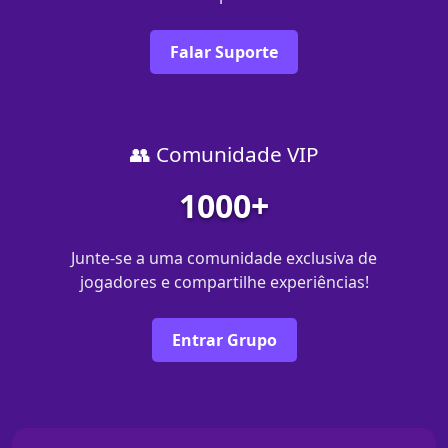
Falar Suporte
👥 Comunidade VIP
1000+
Junte-se a uma comunidade exclusiva de
jogadores e compartilhe experiências!
Entrar Grupo