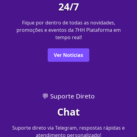
24/7
Fique por dentro de todas as novidades,
promoções e eventos da 7HH Plataforma em
tempo real!
Ver Notícias
💬 Suporte Direto
Chat
Suporte direto via Telegram, respostas rápidas e
atendimento personalizado!