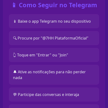
📱 Como Seguir no Telegram
📱 Baixe o app Telegram no seu dispositivo
🔍 Procure por "@7HH PlataformaOficial"
👆 Toque em "Entrar" ou "Join"
🔔 Ative as notificações para não perder
nada
💬 Participe das conversas e interaja