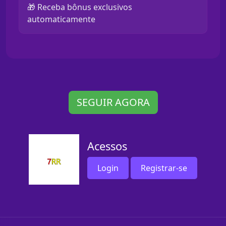
🎁 Receba bônus exclusivos
automaticamente
SEGUIR AGORA
Acessos
Login
Registrar-se