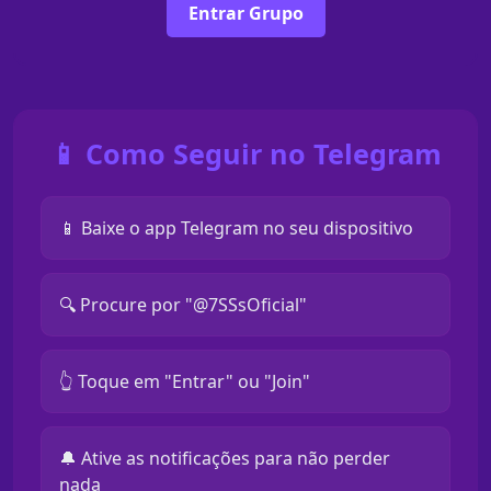
Entrar Grupo
📱 Como Seguir no Telegram
📱 Baixe o app Telegram no seu dispositivo
🔍 Procure por "@7SSsOficial"
👆 Toque em "Entrar" ou "Join"
🔔 Ative as notificações para não perder
nada