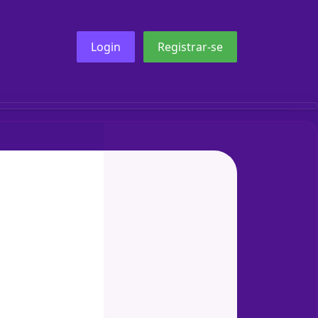
Login
Registrar-se