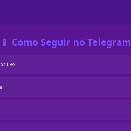
📱 Como Seguir no Telegram
ositivo
al"