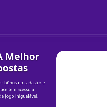
A Melhor
postas
r bônus no cadastro e
ocê tem acesso a
e jogo inigualável.