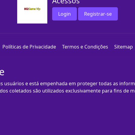
Acessos
Login
Registrar-se
Políticas de Privacidade
Termos e Condições
Sitemap
de
eus usuários e está empenhada em proteger todas as inform
os coletados são utilizados exclusivamente para fins de m