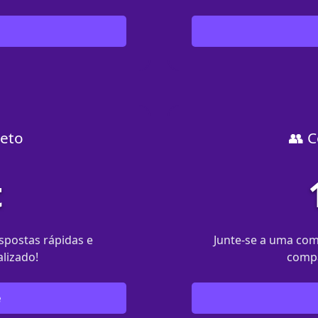
reto
👥 
t
espostas rápidas e
Junte-se a uma com
lizado!
compa
e