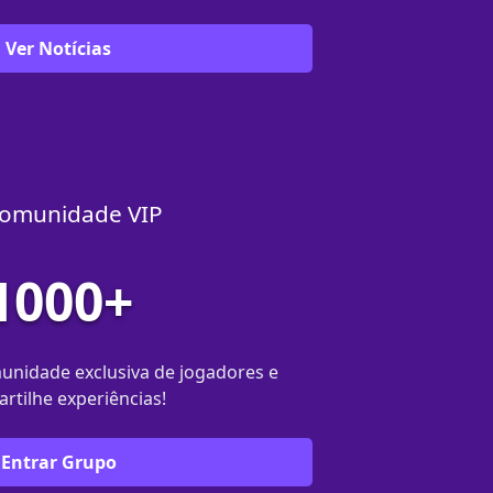
Ver Notícias
Comunidade VIP
1000+
unidade exclusiva de jogadores e
rtilhe experiências!
Entrar Grupo