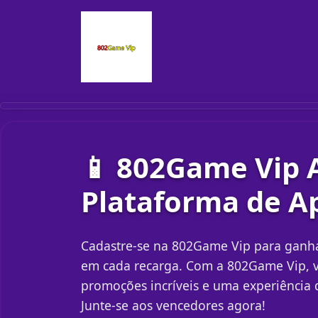
📱 802Game Vip 
Plataforma de A
Cadastre-se na 802Game Vip para ganha
em cada recarga. Com a 802Game Vip, v
promoções incríveis e uma experiência d
Junte-se aos vencedores agora!