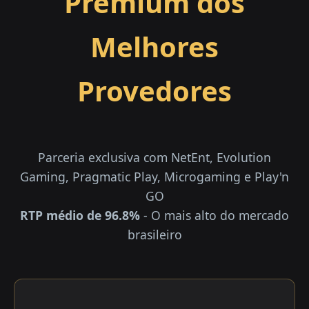
Premium dos
Melhores
Provedores
Parceria exclusiva com NetEnt, Evolution
Gaming, Pragmatic Play, Microgaming e Play'n
GO
RTP médio de 96.8%
- O mais alto do mercado
brasileiro