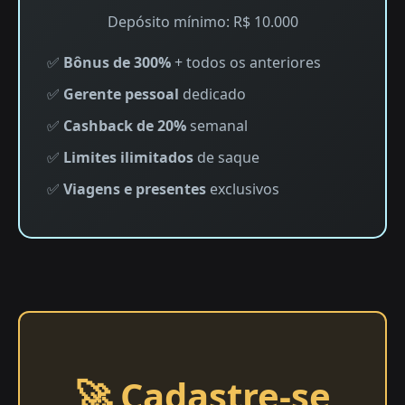
Depósito mínimo: R$ 10.000
✅
Bônus de 300%
+ todos os anteriores
✅
Gerente pessoal
dedicado
✅
Cashback de 20%
semanal
✅
Limites ilimitados
de saque
✅
Viagens e presentes
exclusivos
🚀 Cadastre-se