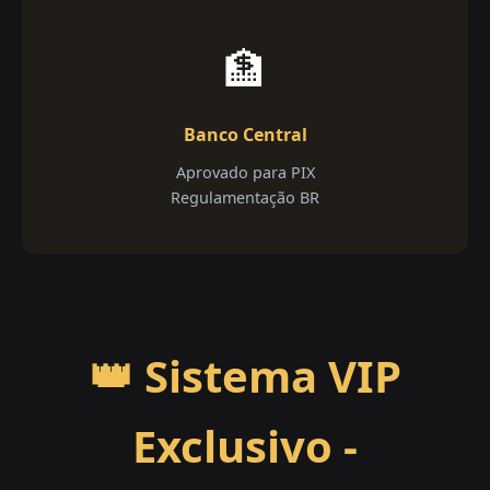
🏦
Banco Central
Aprovado para PIX
Regulamentação BR
👑 Sistema VIP
Exclusivo -