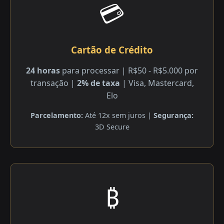
💳
Cartão de Crédito
24 horas
para processar | R$50 - R$5.000 por
transação |
2% de taxa
| Visa, Mastercard,
Elo
Parcelamento:
Até 12x sem juros |
Segurança:
3D Secure
₿