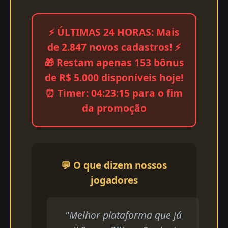
⚡ ÚLTIMAS 24 HORAS: Mais
de 2.847 novos cadastros! ⚡
🎁 Restam apenas 153 bônus
de R$ 5.000 disponíveis hoje!
⏰ Timer: 04:23:15 para o fim
da promoção
💬 O que dizem nossos
jogadores
"Melhor plataforma que já