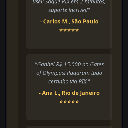
usei! Saque PIX em 2 minutos,
suporte incrível!"
- Carlos M., São Paulo
⭐⭐⭐⭐⭐
"Ganhei R$ 15.000 no Gates
of Olympus! Pagaram tudo
certinho via PIX."
- Ana L., Rio de Janeiro
⭐⭐⭐⭐⭐