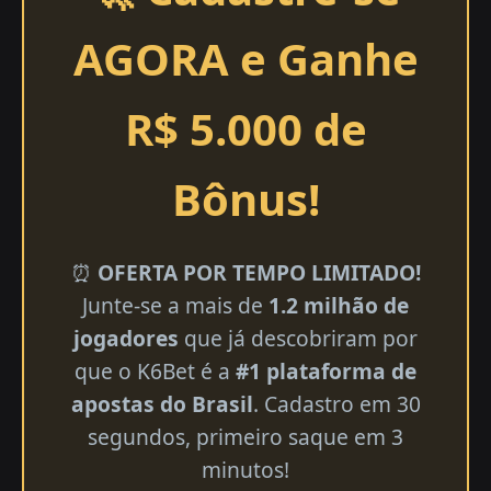
AGORA e Ganhe
R$ 5.000 de
Bônus!
⏰
OFERTA POR TEMPO LIMITADO!
Junte-se a mais de
1.2 milhão de
jogadores
que já descobriram por
que o K6Bet é a
#1 plataforma de
apostas do Brasil
. Cadastro em 30
segundos, primeiro saque em 3
minutos!