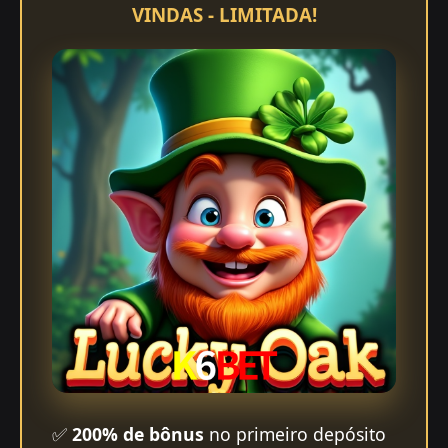
VINDAS - LIMITADA!
✅
200% de bônus
no primeiro depósito