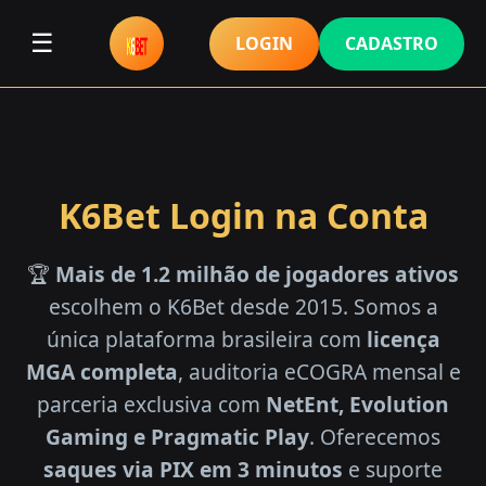
☰
LOGIN
CADASTRO
K6Bet Login na Conta
🏆
Mais de 1.2 milhão de jogadores ativos
escolhem o K6Bet desde 2015. Somos a
única plataforma brasileira com
licença
MGA completa
, auditoria eCOGRA mensal e
parceria exclusiva com
NetEnt, Evolution
Gaming e Pragmatic Play
. Oferecemos
saques via PIX em 3 minutos
e suporte