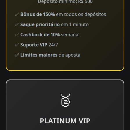
Depósito mínimo: R$ 500
✅
Bônus de 150%
em todos os depósitos
✅
Saque prioritário
em 1 minuto
✅
Cashback de 10%
semanal
✅
Suporte VIP
24/7
✅
Limites maiores
de aposta
🥈
PLATINUM VIP